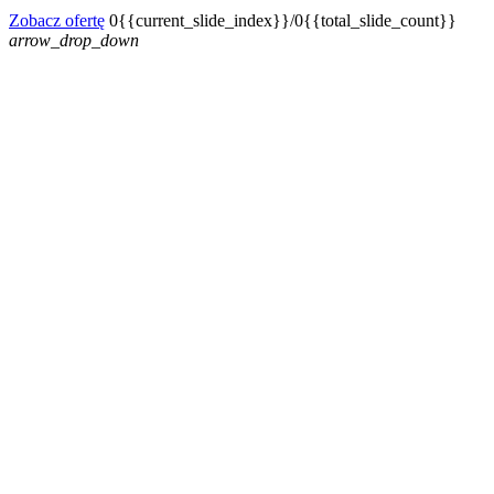
Zobacz ofertę
0{{current_slide_index}}/0{{total_slide_count}}
arrow_drop_down