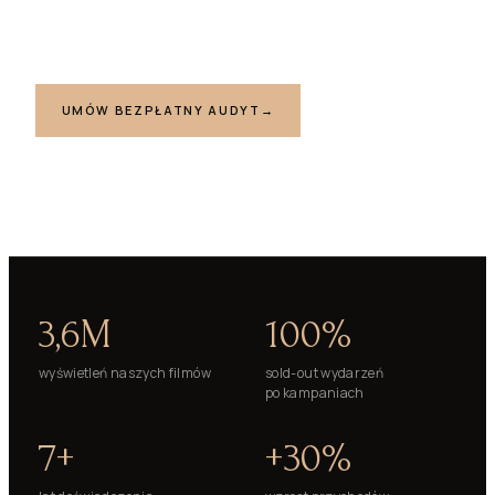
wynikach — nie tylko estetyce.
UMÓW BEZPŁATNY AUDYT
→
ZOBACZ REALIZACJE
3,6M
100%
wyświetleń naszych filmów
sold-out wydarzeń
po kampaniach
7+
+30%