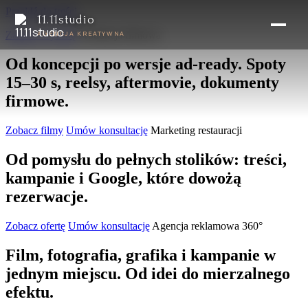
Przejdź do treści
11.11studio
Zamów wycenę
AGENCJA KREATYWNA
Produkcja filmowa
Od koncepcji po wersje ad-ready. Spoty
15–30 s, reelsy, aftermovie, dokumenty
firmowe.
Zobacz filmy
Umów konsultację
Marketing restauracji
Od pomysłu do pełnych stolików: treści,
kampanie i Google, które dowożą
rezerwacje.
Zobacz ofertę
Umów konsultację
Agencja reklamowa 360°
Film, fotografia, grafika i kampanie w
jednym miejscu. Od idei do mierzalnego
efektu.