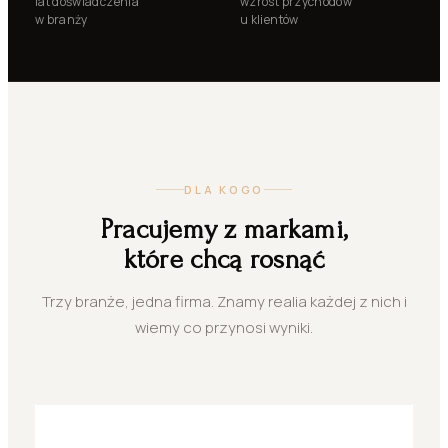
lat doświadczenia
wzrost przychodów
w branży
u klientów
DLA KOGO
Pracujemy z markami,
które chcą rosnąć
Trzy branże, jedna firma. Znamy realia każdej z nich i
wiemy co przynosi wyniki.